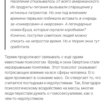
Население отказывалось от всего американского.
Их продукты питания вызывали отвращение у
истинных патриотов. Но они под влиянием
времени первыми побежали вставать в очередь
за «сникерсами» и «марсами». А легендарные
ножки Буша, которые скупали коробками?
Конечно, поступки советских людей можно
списать на непростое время. Но и теория окна тут
сработала.
Термин продолжают связывать с ещё одним
известным психологом. Фрейд и окна Овертона стали
неразрывными понятиями. Этот психолог оказывает
потрясающее влияние на все сферы человека. Его
идеи проникают в сознание масс. Он отвергает то, что
считается постыдным и недопустимым. Так, благодаря
психологическому воздействию на массы, многие
люди перестали думать о гомосексуализме, как о
чём-то недопустимом.