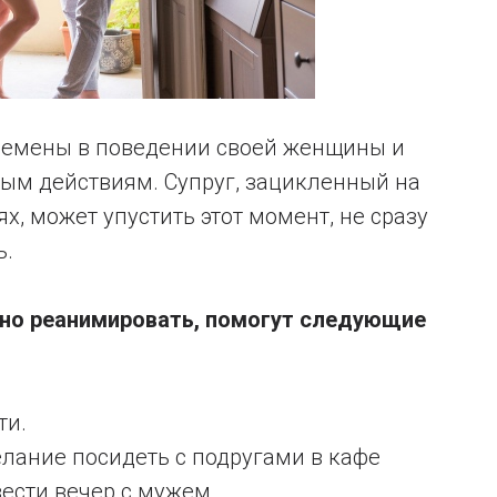
ремены в поведении своей женщины и
ным действиям. Супруг, зацикленный на
ях, может упустить этот момент, не сразу
ь.
чно реанимировать, помогут следующие
ти.
лание посидеть с подругами в кафе
ести вечер с мужем.